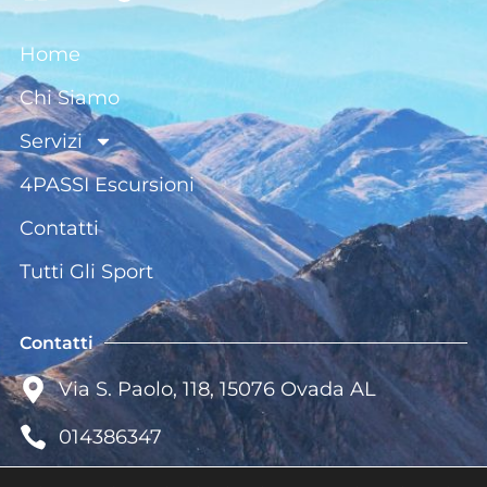
Home
Chi Siamo
Servizi
4PASSI Escursioni
Contatti
Tutti Gli Sport
Contatti
Via S. Paolo, 118, 15076 Ovada AL
014386347
shop@centrosportovada.com