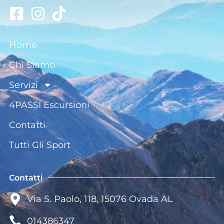
Home
Chi Siamo
Servizi
4PASSI Escursioni
Contatti
Tutti Gli Sport
Contatti
Via S. Paolo, 118, 15076 Ovada AL
014386347